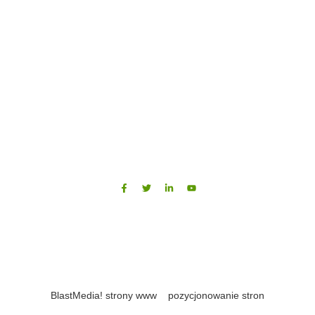
Poleć nas w social mediach
Copyright © Brassi All Rights Reserved.
by
BlastMedia! strony www
–
pozycjonowanie stron