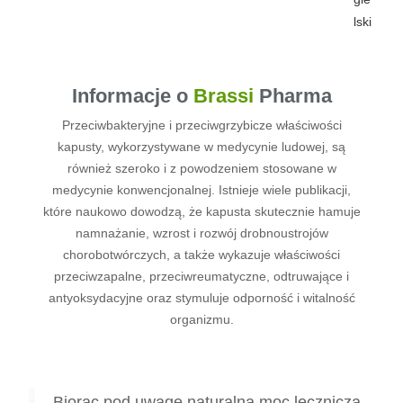
Informacje o
Brassi
Pharma
Przeciwbakteryjne i przeciwgrzybicze właściwości
kapusty, wykorzystywane w medycynie ludowej, są
również szeroko i z powodzeniem stosowane w
medycynie konwencjonalnej. Istnieje wiele publikacji,
które naukowo dowodzą, że kapusta skutecznie hamuje
namnażanie, wzrost i rozwój drobnoustrojów
chorobotwórczych, a także wykazuje właściwości
przeciwzapalne, przeciwreumatyczne, odtruwające i
antyoksydacyjne oraz stymuluje odporność i witalność
organizmu.
Biorąc pod uwagę naturalną moc leczniczą